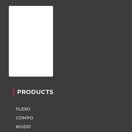
Home
About us
Register
Contact
Privacy Policy
PRODUCTS
FLEXO
COMPO
KIUDO