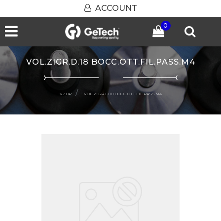
ACCOUNT
0
Open menu
VOL.ZIGR.D.18 BOCC.OTT.FIL.PASS.M4
VZBP
VOL.ZIGR.D.18 BOCC.OTT.FIL.PASS.M4