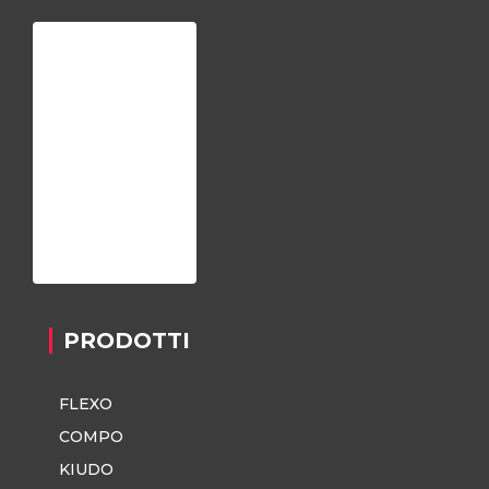
Home
Chi siamo
Registrazione
Contatti
Privacy Policy
PRODOTTI
FLEXO
COMPO
KIUDO