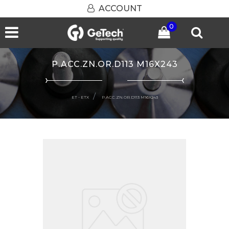
ACCOUNT
0
Open menu
P.ACC.ZN.OR.D113 M16X243
ET - ETX
P.ACC.ZN.OR.D113 M16X243