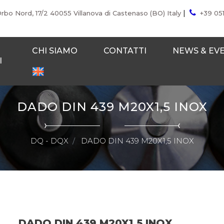
|
Orbo Nord, 17/2 40055 Villanova di Castenaso (BO) Italy
+39 05
CHI SIAMO
CONTATTI
NEWS & EV
I
DADO DIN 439 M20X1,5 INOX
DQ - DQX
DADO DIN 439 M20X1,5 INOX
DADO DIN 439 M20X1,5 INOX