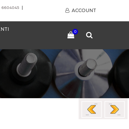
|
1 6604045
ACCOUNT
ENTI
0