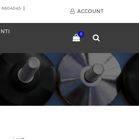
|
1 6604045
ACCOUNT
ENTI
0