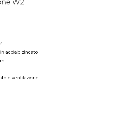
ione W2
2
in acciaio zincato
 Nm
nto e ventilazione