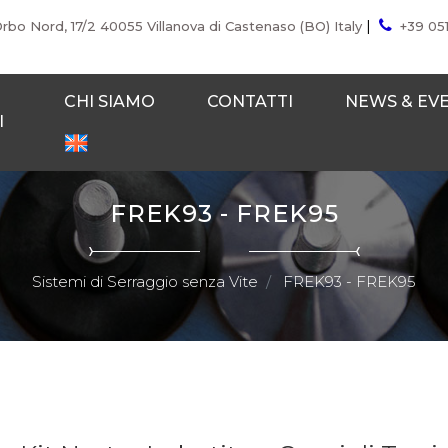
|
Orbo Nord, 17/2 40055 Villanova di Castenaso (BO) Italy
+39 05
CHI SIAMO
CONTATTI
NEWS & EV
I
FREK93 - FREK95
Sistemi di Serraggio senza Vite
FREK93 - FREK95