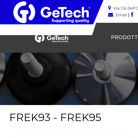
Via Cà dell’
|
Email
PRODOTT
FREK93 - FREK95