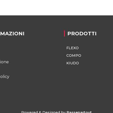
RMAZIONI
PRODOTTI
FLEXO
o
COMPO
zione
KIUDO
olicy
Powered & Designed by
Passepartout