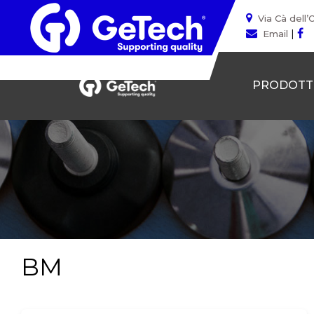
Via Cà dell’
|
Email
PRODOTT
BM