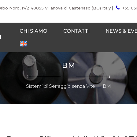
|
Orbo Nord, 17/2 40055 Villanova di Castenaso (BO) Italy
+39 05
CHI SIAMO
CONTATTI
NEWS & EV
I
BM
Sistemi di Serraggio senza Vite
BM