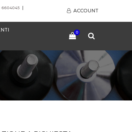
|
1 6604045
ACCOUNT
ENTI
0