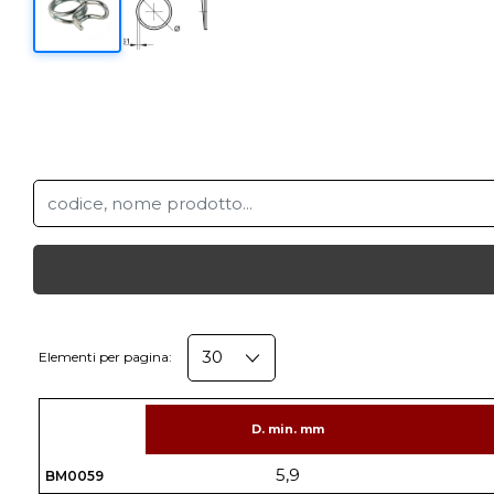
Elementi per pagina:
D. min. mm
5,9
BM0059