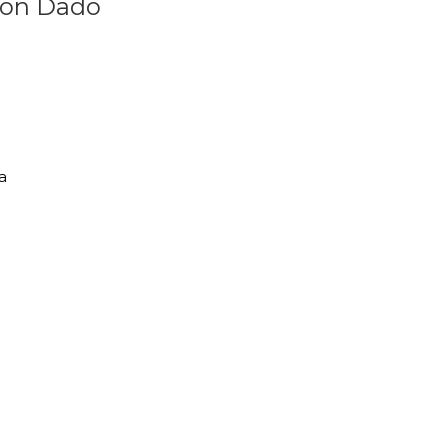
con Dado
a