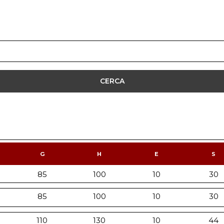
G
H
E
S
85
100
10
30
85
100
10
30
110
130
10
44