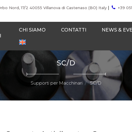
|
Orbo Nord, 17/2 40055 Villanova di Castenaso (BO) Italy
+39 05
CHI SIAMO
CONTATTI
NEWS & EV
I
SC/D
Supporti per Macchinari
SC/D