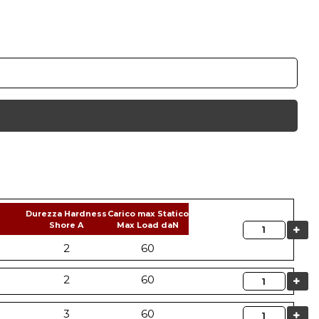
Durezza Hardness
Carico max Statico
Shore A
Max Load daN
Quantità
2
60
Quantità
2
60
Quantità
3
60