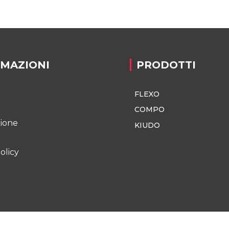
RMAZIONI
PRODOTTI
FLEXO
o
COMPO
zione
KIUDO
olicy
Powered & Designed by
Passepartout