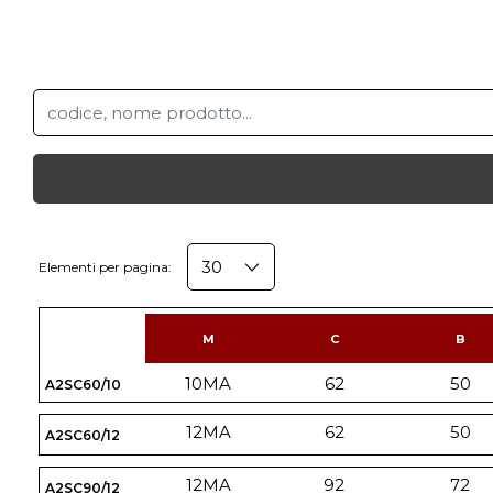
Elementi per pagina:
M
C
B
10MA
62
50
A2SC60/10
12MA
62
50
A2SC60/12
12MA
92
72
A2SC90/12