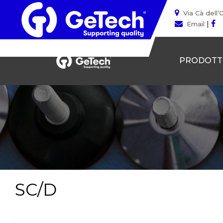
Via Cà dell’
|
Email
PRODOTT
SC/D