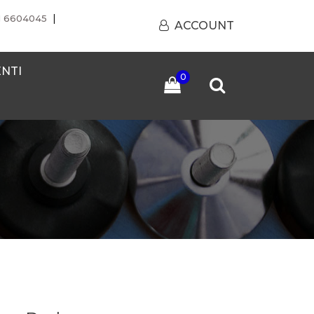
|
1 6604045
ACCOUNT
ENTI
0