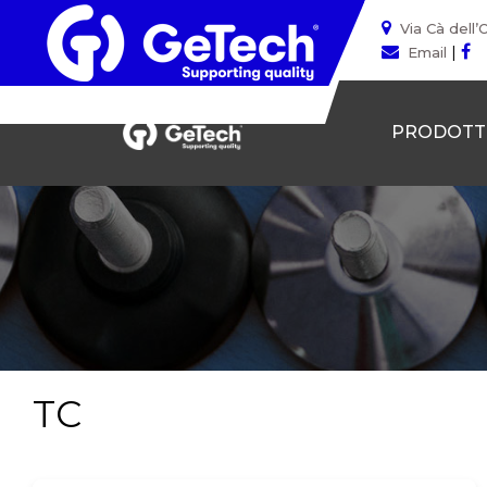
Via Cà dell’
|
Email
PRODOTT
TC