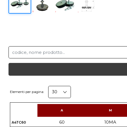
Elementi per pagina:
A
M
60
10MA
A4TC60