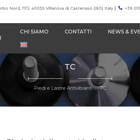
|
Orbo Nord, 17/2 40055 Villanova di Castenaso (BO) Italy
+39 05
CHI SIAMO
CONTATTI
NEWS & EV
I
TC
Piedi e Lastre Antivibranti
TC