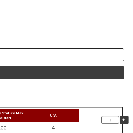
x Statico Max
U.V.
ad daN
Quantità
200
4