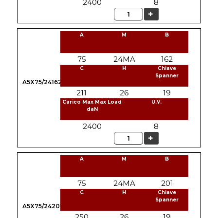
2400
8
Quantità
A
M
B
75
24MA
162
C
H
Chiave
Spanner
A5X75/24162
211
26
19
Carico Max Max Load
U.V.
daN
2400
8
Quantità
A
M
B
75
24MA
201
C
H
Chiave
Spanner
A5X75/24201
250
26
19