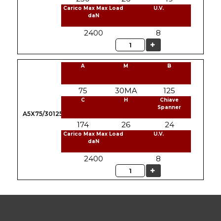
Carico Max Max Load
U.V.
daN
2400
8
Quantità
A
M
B
75
30MA
125
C
H
Chiave
Spanner
A5X75/30125
174
26
24
Carico Max Max Load
U.V.
daN
2400
8
Quantità