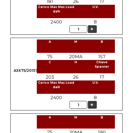
181
26
17
Carico Max Max Load
U.V.
daN
2400
8
Quantità
A
M
B
75
20MA
157
C
H
Chiave
Spanner
A5X75/20157
203
26
17
Carico Max Max Load
U.V.
daN
2400
8
Quantità
A
M
B
75
20MA
190