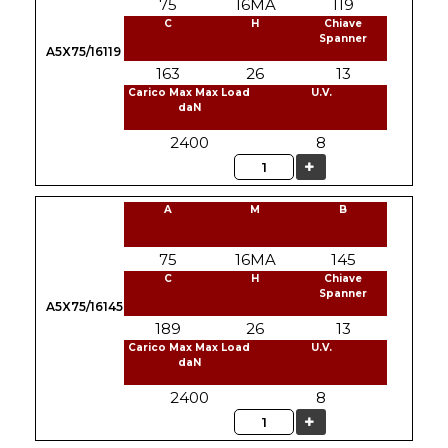
75
16MA
119
C
H
Chiave
Spanner
A5X75/16119
163
26
13
Carico Max Max Load
U.V.
daN
2400
8
Quantità
A
M
B
75
16MA
145
C
H
Chiave
Spanner
A5X75/16145
189
26
13
Carico Max Max Load
U.V.
daN
2400
8
Quantità