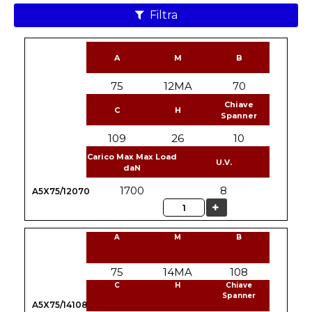
Filtra
A
M
B
75
12MA
70
Chiave
C
H
Spanner
109
26
10
Carico Max Max Load
U.V.
daN
1700
8
A5X75/12070
Quantità
A
M
B
75
14MA
108
C
H
Chiave
Spanner
A5X75/14108