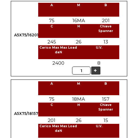
A
M
B
75
16MA
201
C
H
Chiave
Spanner
A5X75/16201
245
26
13
Carico Max Max Load
U.V.
daN
2400
8
Quantità
A
M
B
75
18MA
157
C
H
Chiave
Spanner
A5X75/18157
201
26
15
Carico Max Max Load
U.V.
daN