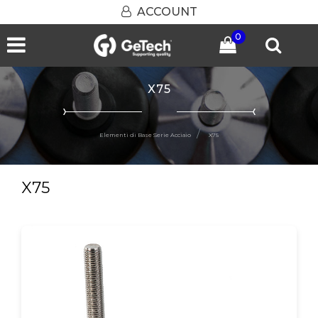
ACCOUNT
0
Open menu
X75
Elementi di Base Serie Acciaio
X75
X75