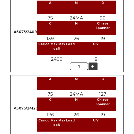
A
M
B
75
24MA
90
C
H
Chiave
Spanner
A5X75/24090
139
26
19
Carico Max Max Load
U.V.
daN
2400
8
Quantità
A
M
B
75
24MA
127
C
H
Chiave
Spanner
A5X75/24127
176
26
19
Carico Max Max Load
U.V.
daN