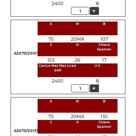
2400
8
Quantità
A
M
B
75
20MA
107
C
H
Chiave
Spanner
A5X75/20107
153
26
17
Carico Max Max Load
U.V.
daN
2400
8
Quantità
A
M
B
75
20MA
135
C
H
Chiave
Spanner
A5X75/20135