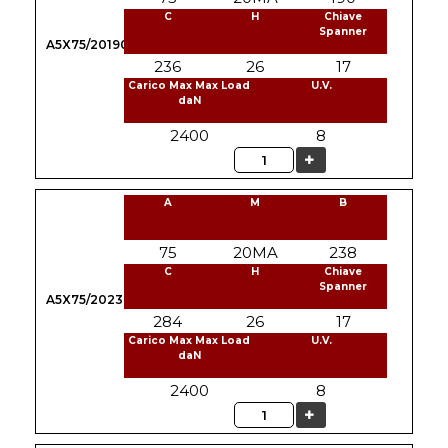
C
H
Chiave
Spanner
A5X75/20190
236
26
17
Carico Max Max Load
U.V.
daN
2400
8
Quantità
A
M
B
75
20MA
238
C
H
Chiave
Spanner
A5X75/20238
284
26
17
Carico Max Max Load
U.V.
daN
2400
8
Quantità