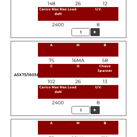
148
26
12
Carico Max Max Load
U.V.
daN
2400
8
Quantità
A
M
B
75
16MA
58
C
H
Chiave
Spanner
A5X75/16058
102
26
13
Carico Max Max Load
U.V.
daN
2400
8
Quantità
A
M
B