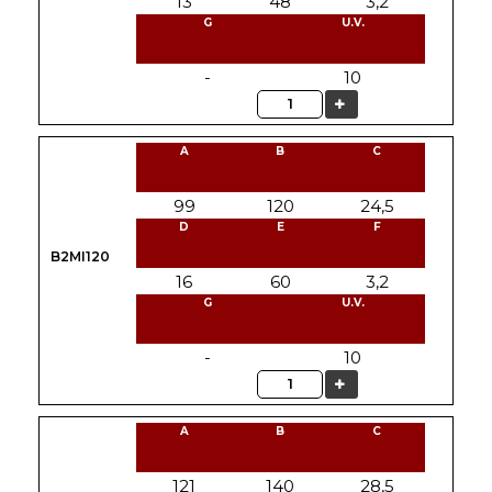
13
48
3,2
G
U.V.
-
10
Quantità
A
B
C
99
120
24,5
D
E
F
B2MI120
16
60
3,2
G
U.V.
-
10
Quantità
A
B
C
121
140
28,5