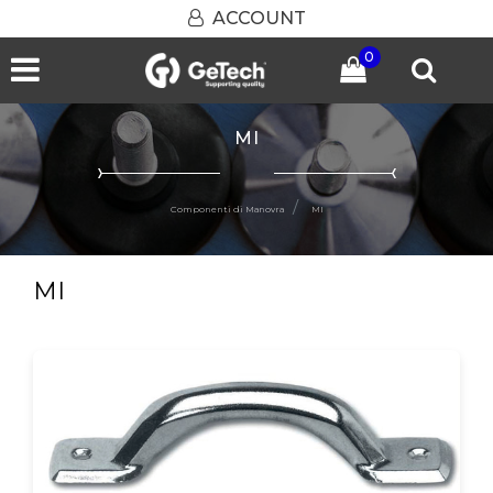
ACCOUNT
0
Open menu
MI
Componenti di Manovra
MI
MI