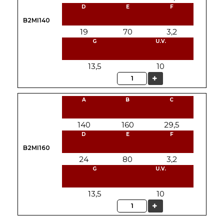
D
E
F
B2MI140
19
70
3,2
G
U.V.
13,5
10
Quantità
A
B
C
140
160
29,5
D
E
F
B2MI160
24
80
3,2
G
U.V.
13,5
10
Quantità