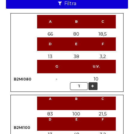
Filtra
A
B
C
66
80
18,5
D
E
F
13
38
3,2
G
U.V.
-
10
B2MI080
Quantità
A
B
C
83
100
21,5
D
E
F
B2MI100