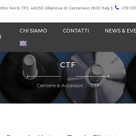
|
Orbo Nord, 17/2 40055 Villanova di Castenaso (BO) Italy
+39 05
CHI SIAMO
CONTATTI
NEWS & EV
I
CTF
Cerniere e Accessori
CTF