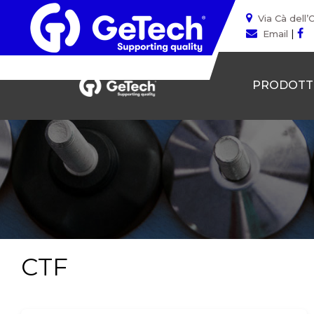
Via Cà dell’
|
Email
PRODOTT
CTF