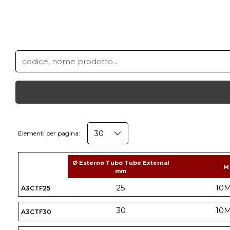
Elementi per pagina:
Ø Esterno Tubo Tube External
M
mm
25
10
A3CTF25
30
10
A3CTF30