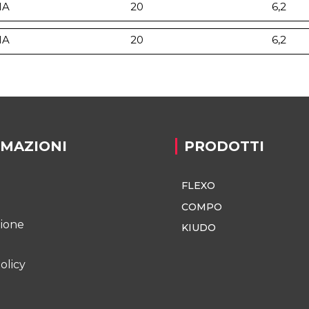
MA
20
6,2
MA
20
6,2
RMAZIONI
PRODOTTI
FLEXO
o
COMPO
zione
KIUDO
olicy