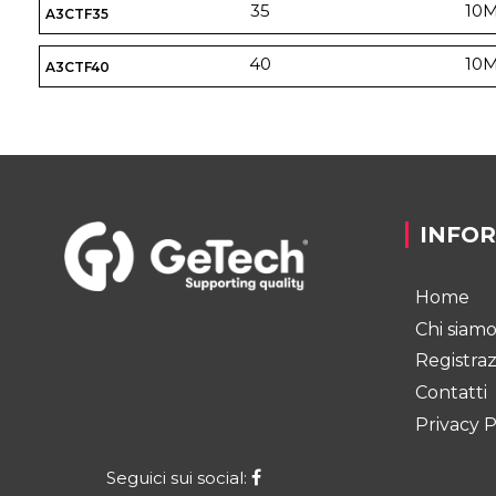
35
10
A3CTF35
40
10
A3CTF40
INFO
Home
Chi siam
Registra
Contatti
Privacy P
Seguici sui social: