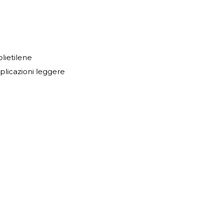
olietilene
pplicazioni leggere