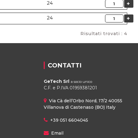
Quantità
24
Quantità
24
Risultati trovati : 4
CONTATTI
GeTech Srl
a socio unico
C.F. e P.IVA 01959381201
Via Cà dell’Orbo Nord, 17/2 40055
Villanova di Castenaso (BO) Italy
+39 051 6604045
Email