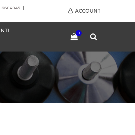
|
1 6604045
ACCOUNT
ENTI
0