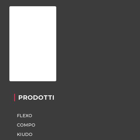
Home
Chi siamo
Registrazione
Contatti
Privacy Policy
PRODOTTI
FLEXO
COMPO
KIUDO