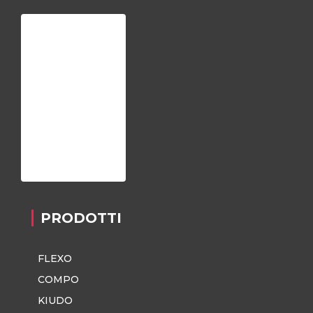
Home
Chi siamo
Registrazione
Contatti
Privacy Policy
PRODOTTI
FLEXO
COMPO
KIUDO